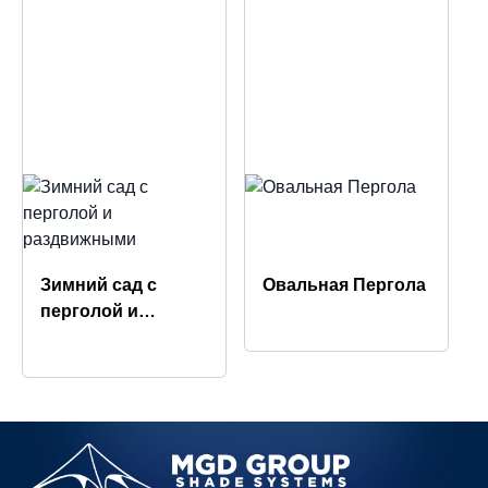
Зимний сад с
Овальная Пергола
перголой и
раздвижными
стеклянными
фасадными
панелями