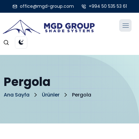
office@mgd-group.com
+994 50 535 53 61
Pergola
Ana Sayfa
Ürünler
Pergola