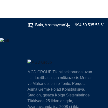
Bakı, Azərbaycan
+994 50 535 53 61
MGD GROUP Tikinti sektorunda uzun
illər təcrübəsi olan mütəxəssis Memar
və Mühəndisləri ilə Tente, Perqola,
Asma Gərmə Polad Konstruksiya,
Stadion, qısaca Kölgə Sistemlərində
Türkiyədə 25 ildən artıqdır,
Azərbaycanda isə 2008-ci ildə