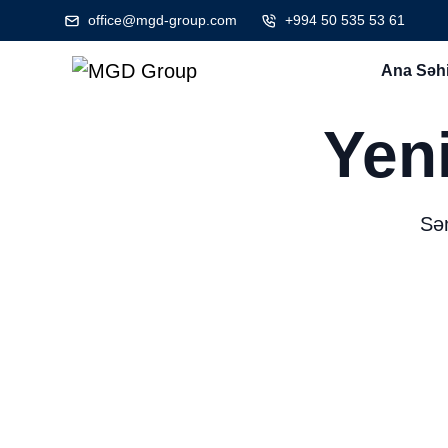
office@mgd-group.com
+994 50 535 53 61
Ana Səhi
Yen
Sən
MGD Group