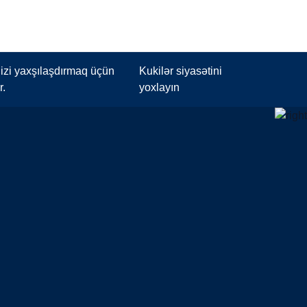
izi yaxşılaşdırmaq üçün
Kukilər siyasətini
r.
yoxlayın