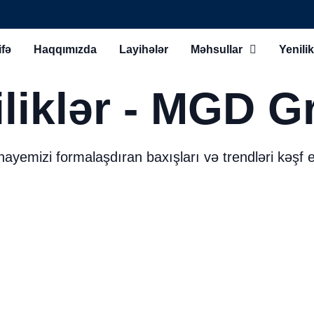
fə
Haqqımızda
Layihələr
Məhsullar
Yenilik
iliklər - MGD G
ayemizi formalaşdıran baxışları və trendləri kəşf 