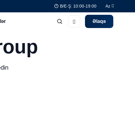
B/E-Ş: 10:00-19:00
Az
lər
Əlaqə
roup
edin