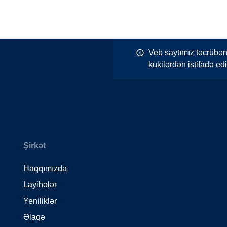
Veb saytımız təcrübən
kukilərdən istifadə edi
Şirkət
Haqqımızda
Layihələr
Yeniliklər
Əlaqə