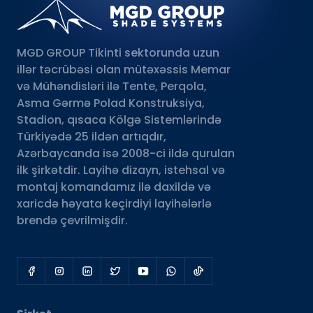
MGD GROUP Tikinti sektorunda uzun
illər təcrübəsi olan mütəxəssis Memar
və Mühəndisləri ilə Tente, Perqola,
Asma Gərmə Polad Konstruksiya,
Stadion, qısaca Kölgə Sistemlərində
Türkiyədə 25 ildən artıqdır,
Azərbaycanda isə 2008-ci ildə qurulan
ilk şirkətdir. Layihə dizayn, istehsal və
montaj komandamız ilə daxildə və
xaricdə həyata keçirdiyi layihələrlə
brendə çevrilmişdir.