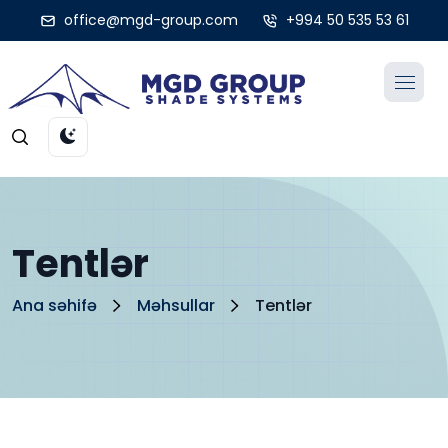
office@mgd-group.com
+994 50 535 53 61
Tentlər
Ana səhifə
Məhsullar
Tentlər