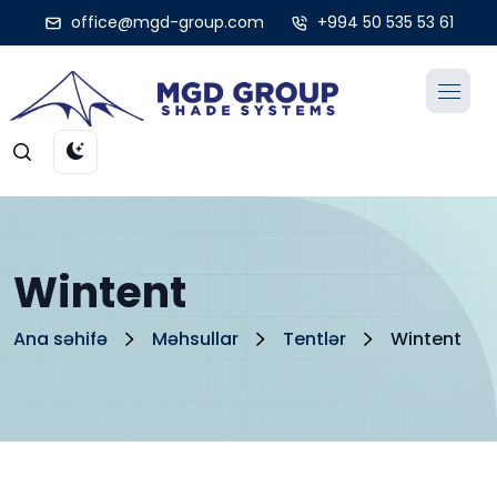
office@mgd-group.com
+994 50 535 53 61
Wintent
Ana səhifə
Məhsullar
Tentlər
Wintent