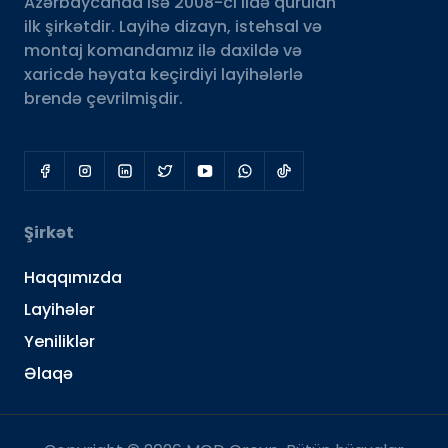
Azərbaycanda isə 2008-ci ildə qurulan
ilk şirkətdir. Layihə dizayn, istehsal və
montaj komandamız ilə daxildə və
xaricdə həyata keçirdiyi layihələrlə
brendə çevrilmişdir.
Şirkət
Haqqımızda
Layihələr
Yeniliklər
Əlaqə