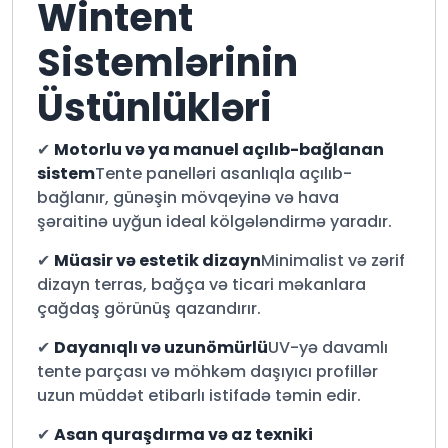
Wintent
Sistemlərinin
Üstünlükləri
✔
Motorlu və ya manuel açılıb-bağlanan
sistem
Tente panelləri asanlıqla açılıb-
bağlanır, günəşin mövqeyinə və hava
şəraitinə uyğun ideal kölgələndirmə yaradır.
✔
Müasir və estetik dizayn
Minimalist və zərif
dizayn terras, bağça və ticari məkanlara
çağdaş görünüş qazandırır.
✔
Dayanıqlı və uzunömürlü
UV-yə davamlı
tente parçası və möhkəm daşıyıcı profillər
uzun müddət etibarlı istifadə təmin edir.
✔
Asan quraşdırma və az texniki