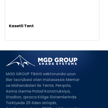
Kasetli Tent
MGD GROUP Tikinti sektorunda uzun
illər təcrübəsi olan mütəxəssis Memar
və Mühəndisləri ilə Tente, Perqola,
Asma Gərmə Polad Konstruksiya,
Stadion, qısaca Kölgə Sistemlərində
Türkiyədə 25 ildən artıqdır,