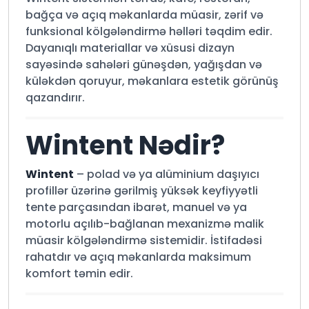
bağça və açıq məkanlarda müasir, zərif və
funksional kölgələndirmə həlləri təqdim edir.
Dayanıqlı materiallar və xüsusi dizayn
sayəsində sahələri günəşdən, yağışdan və
küləkdən qoruyur, məkanlara estetik görünüş
qazandırır.
Wintent Nədir?
Wintent
– polad və ya alüminium daşıyıcı
profillər üzərinə gərilmiş yüksək keyfiyyətli
tente parçasından ibarət, manuel və ya
motorlu açılıb-bağlanan mexanizmə malik
müasir kölgələndirmə sistemidir. İstifadəsi
rahatdır və açıq məkanlarda maksimum
komfort təmin edir.