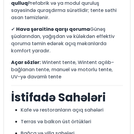
qulluq
Prefabrik və ya modul quruluş
sayəsində quraşdırma sürətlidir; tente səthi
asan təmizlənir.
✔
Hava şəraitinə qarşı qoruma
Günəş
şüalarından, yağışdan və küləkdən effektiv
qoruma təmin edərək açıq məkanlarda
komfort yaradır.
Açar sözlər:
Wintent tente, Wintent açılıb-
bağlanan tente, manuel və motorlu tente,
UV-yə davamlı tente
İstifadə Sahələri
Kafe və restoranların açıq sahələri
Terras və balkon üst örtükləri
Bağça və villa sahələri