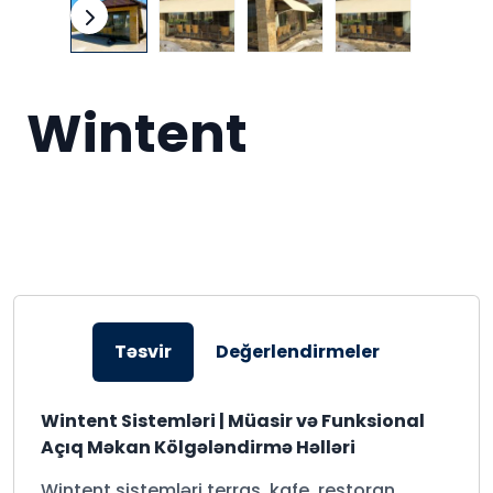
Wintent
Təsvir
Değerlendirmeler
Wintent Sistemləri | Müasir və Funksional
Açıq Məkan Kölgələndirmə Həlləri
Wintent sistemləri terras, kafe, restoran,