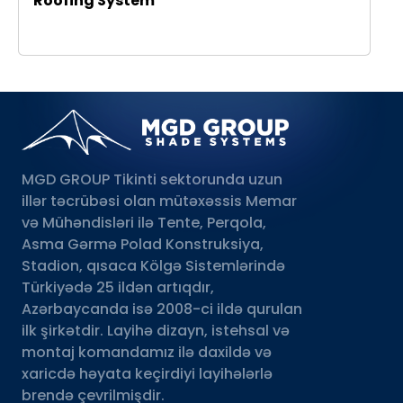
Roofing System
MGD GROUP Tikinti sektorunda uzun
illər təcrübəsi olan mütəxəssis Memar
və Mühəndisləri ilə Tente, Perqola,
Asma Gərmə Polad Konstruksiya,
Stadion, qısaca Kölgə Sistemlərində
Türkiyədə 25 ildən artıqdır,
Azərbaycanda isə 2008-ci ildə qurulan
ilk şirkətdir. Layihə dizayn, istehsal və
montaj komandamız ilə daxildə və
xaricdə həyata keçirdiyi layihələrlə
brendə çevrilmişdir.