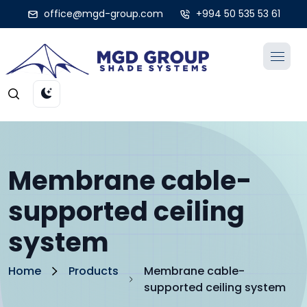
office@mgd-group.com
+994 50 535 53 61
Membrane cable-
supported ceiling
system
Home
Products
Membrane cable-
supported ceiling system