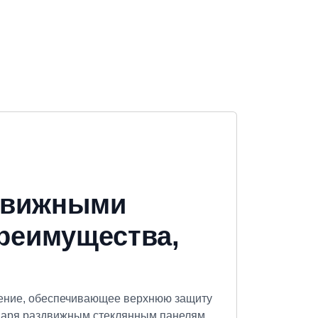
здвижными
реимущества,
ение, обеспечивающее верхнюю защиту
даря раздвижным стеклянным панелям.