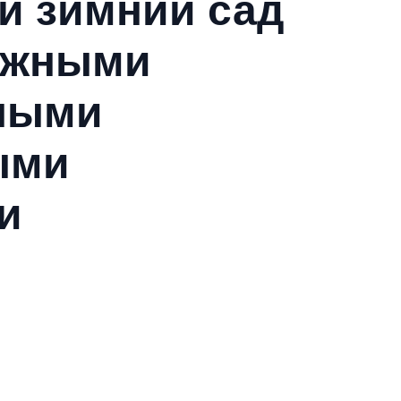
и зимний сад
ижными
ными
ыми
и