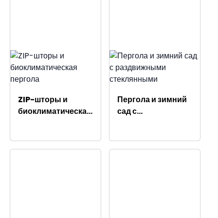
ZIP-шторы и
Пергола и зимний
биоклиматическая
сад с
пергола
раздвижными
стеклянными
фасадными
панелями