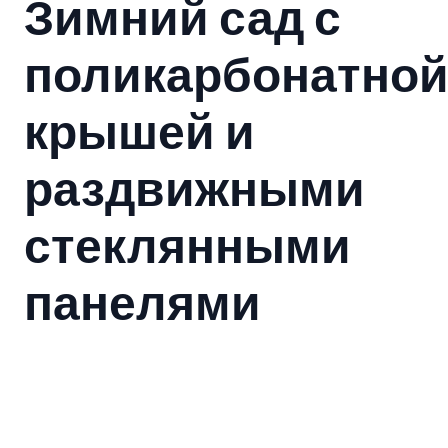
Зимний сад с
поликарбонатно
крышей и
раздвижными
стеклянными
панелями