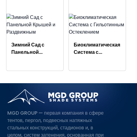
Зимний Сад с
Биоклиматическая
Панельной
Система с
Крышей и
Гильотинным
Раздвижным
Остеклением
Остеклением
MGD GROUP — первая компания в сфере
тентов, пергол, подвесных натяжных
стальных конструкций, стадионов и, в
целом, систем затенения, основанная при