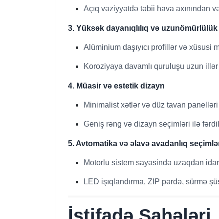
Açıq vəziyyətdə təbii hava axınından v
3. Yüksək dayanıqlılıq və uzunömürlülük
Alüminium daşıyıcı profillər və xüsusi
Koroziyaya davamlı quruluşu uzun illər 
4. Müasir və estetik dizayn
Minimalist xətlər və düz tavan panellə
Geniş rəng və dizayn seçimləri ilə fərdilə
5. Avtomatika və əlavə avadanlıq seçimlə
Motorlu sistem sayəsində uzaqdan idarə
LED işıqlandırma, ZIP pərdə, sürmə şüşə
İstifadə Sahələri