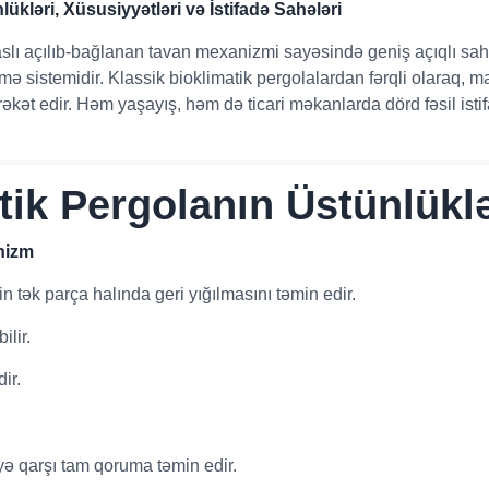
ükləri, Xüsusiyyətləri və İstifadə Sahələri
lı açılıb-bağlanan tavan mexanizmi sayəsində geniş açıqlı sahəl
ə sistemidir. Klassik bioklimatik pergolalardan fərqli olaraq, m
əkət edir. Həm yaşayış, həm də ticari məkanlarda dörd fəsil ist
tik Pergolanın Üstünlüklə
nizm
n tək parça halında geri yığılmasını təmin edir.
ilir.
ir.
yə qarşı tam qoruma təmin edir.