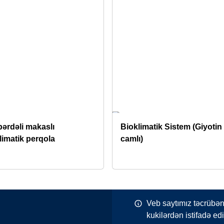
pərdəli makaslı
Bioklimatik Sistem (Giyotin
limatik perqola
camlı)
Veb saytımız təcrübən
kukilərdən istifadə edi