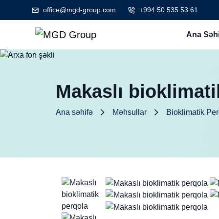
office@mgd-group.com
+994 50 535 53 61
Ana Səhi
Makaslı bioklimati
Ana səhifə
Məhsullar
Bioklimatik Pe