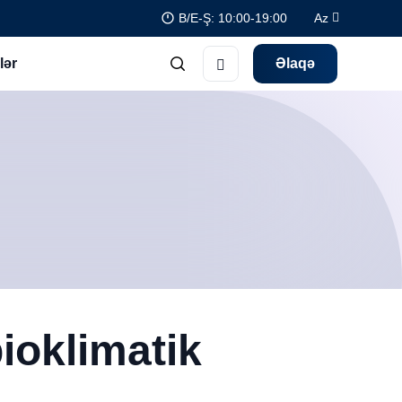
B/E-Ş: 10:00-19:00
Az
lər
Əlaqə
ioklimatik