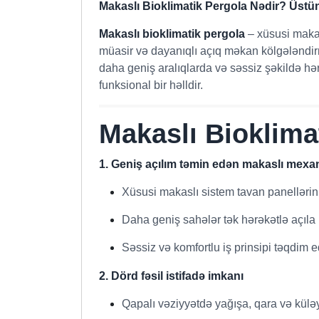
Makaslı Bioklimatik Pergola Nədir? Üstünl
Makaslı bioklimatik pergola
– xüsusi makas
müasir və dayanıqlı açıq məkan kölgələndirm
daha geniş aralıqlarda və səssiz şəkildə hər
funksional bir həlldir.
Makaslı Bioklima
1. Geniş açılım təmin edən makaslı mexa
Xüsusi makaslı sistem tavan panellərini
Daha geniş sahələr tək hərəkətlə açıla b
Səssiz və komfortlu iş prinsipi təqdim ed
2. Dörd fəsil istifadə imkanı
Qapalı vəziyyətdə yağışa, qara və külə