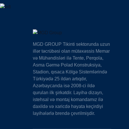
MGD GROUP Tikinti sektorunda uzun
illər təcrübəsi olan mütəxəssis Memar
və Mühəndisləri ilə Tente, Perqola,
Asma Gərmə Polad Konstruksiya,
Stadion, qısaca Kölgə Sistemlərində
Türkiyədə 25 ildən artıqdır,
Azərbaycanda isə 2008-ci ildə
qurulan ilk şirkətdir. Layihə dizayn,
istehsal və montaj komandamız ilə
daxildə və xaricdə həyata keçirdiyi
layihələrlə brendə çevrilmişdir.