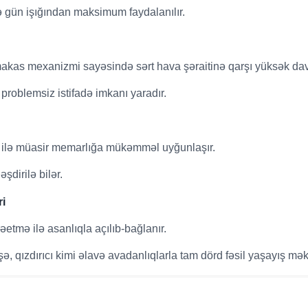
ə gün işığından maksimum faydalanılır.
 makas mexanizmi sayəsində sərt hava şəraitinə qarşı yüksək dav
problemsiz istifadə imkanı yaradır.
ri ilə müasir memarlığa mükəmməl uyğunlaşır.
şdirilə bilər.
ri
etmə ilə asanlıqla açılıb-bağlanır.
, qızdırıcı kimi əlavə avadanlıqlarla tam dörd fəsil yaşayış məka