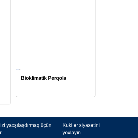
Bioklimatik Perqola
izi yaxşılaşdırmaq üçün
Kukilər siyasətini
r.
yoxlayın