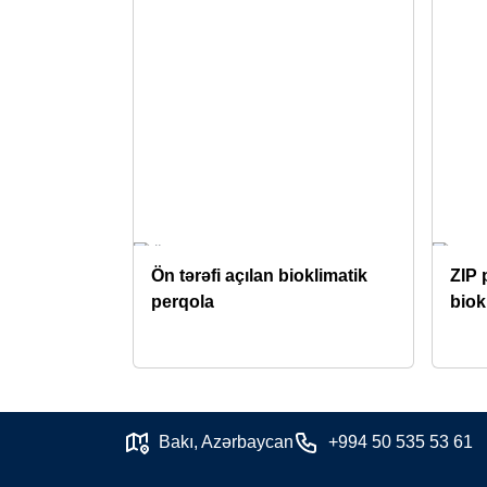
Ön tərəfi açılan bioklimatik
ZIP 
perqola
biok
Bakı, Azərbaycan
+994 50 535 53 61