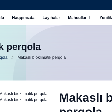
fə
Haqqımızda
Layihələr
Məhsullar
Yenilik
k perqola
rqola
Makaslı bioklimatik perqola
Makaslı b
perqola