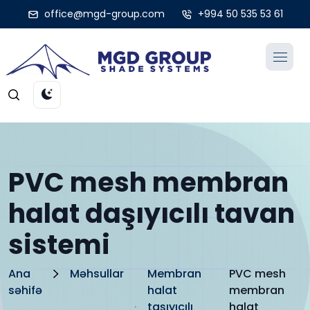
office@mgd-group.com
+994 50 535 53 61
PVC mesh membran
halat daşıyıcılı tavan
sistemi
Ana
Məhsullar
Membran
PVC mesh
səhifə
halat
membran
taşıyıcılı
halat