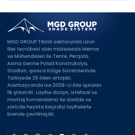
MGD GROUP Tikinti sektorunda uzun
illər təcrübəsi olan mütəxəssis Memar
və Mühəndisləri ilə Tente, Perqola,
Asma Gərmə Polad Konstruksiya,
Stadion, qısaca Kölgə Sistemlərində
Türkiyədə 25 ildən artıqdır,
Azərbaycanda isə 2008-ci ildə qurulan
ilk şirkətdir. Layihə dizayn, istehsal və
montaj komandamız ilə daxildə və
xaricdə həyata keçirdiyi layihələrlə
brendə çevrilmişdir.