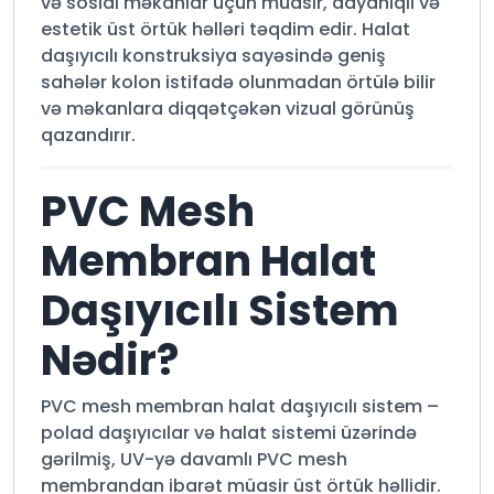
və sosial məkanlar üçün müasir, dayanıqlı və
estetik üst örtük həlləri təqdim edir. Halat
daşıyıcılı konstruksiya sayəsində geniş
sahələr kolon istifadə olunmadan örtülə bilir
və məkanlara diqqətçəkən vizual görünüş
qazandırır.
PVC Mesh
Membran Halat
Daşıyıcılı Sistem
Nədir?
PVC mesh membran halat daşıyıcılı sistem –
polad daşıyıcılar və halat sistemi üzərində
gərilmiş, UV-yə davamlı PVC mesh
membrandan ibarət müasir üst örtük həllidir.