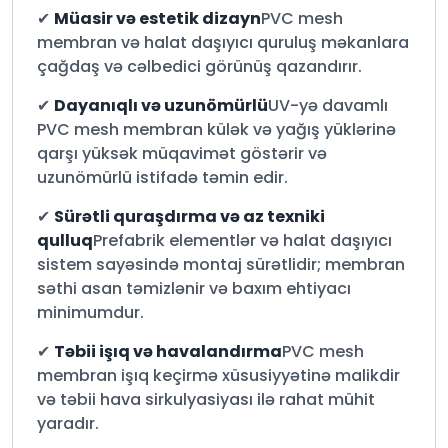
✔
Müasir və estetik dizayn
PVC mesh
membran və halat daşıyıcı quruluş məkanlara
çağdaş və cəlbedici görünüş qazandırır.
✔
Dayanıqlı və uzunömürlü
UV-yə davamlı
PVC mesh membran külək və yağış yüklərinə
qarşı yüksək müqavimət göstərir və
uzunömürlü istifadə təmin edir.
✔
Sürətli quraşdırma və az texniki
qulluq
Prefabrik elementlər və halat daşıyıcı
sistem sayəsində montaj sürətlidir; membran
səthi asan təmizlənir və baxım ehtiyacı
minimumdur.
✔
Təbii işıq və havalandırma
PVC mesh
membran işıq keçirmə xüsusiyyətinə malikdir
və təbii hava sirkulyasiyası ilə rahat mühit
yaradır.