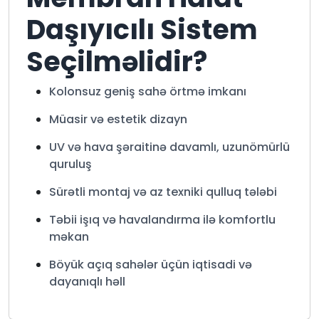
Daşıyıcılı Sistem
Seçilməlidir?
Kolonsuz geniş sahə örtmə imkanı
Müasir və estetik dizayn
UV və hava şəraitinə davamlı, uzunömürlü
quruluş
Sürətli montaj və az texniki qulluq tələbi
Təbii işıq və havalandırma ilə komfortlu
məkan
Böyük açıq sahələr üçün iqtisadi və
dayanıqlı həll