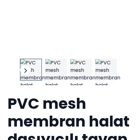
PVC mesh
membran halat
daşıyıcılı tavan