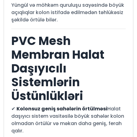
Yüngül və möhkəm quruluşu sayəsində böyük
açıqlıqlar kolon istifadə edilmədən təhlükəsiz
şəkildə örtülə bilər.
PVC Mesh
Membran Halat
Daşıyıcılı
Sistemlərin
Üstünlükləri
✔
Kolonsuz geniş sahələrin örtülməsi
Halat
daşıyıcı sistem vasitəsilə böyük sahələr kolon
olmadan örtülür və məkan daha geniş, ferah
qalır.