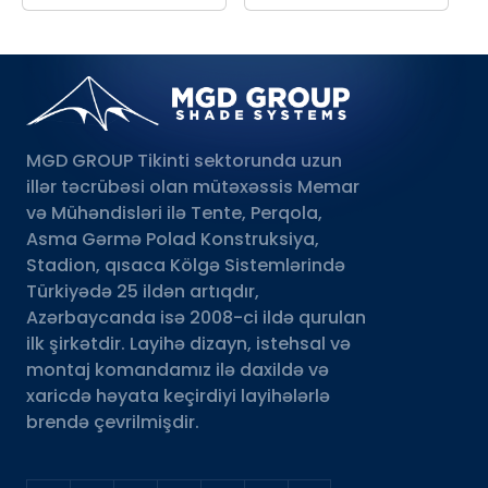
MGD GROUP Tikinti sektorunda uzun
illər təcrübəsi olan mütəxəssis Memar
və Mühəndisləri ilə Tente, Perqola,
Asma Gərmə Polad Konstruksiya,
Stadion, qısaca Kölgə Sistemlərində
Türkiyədə 25 ildən artıqdır,
Azərbaycanda isə 2008-ci ildə qurulan
ilk şirkətdir. Layihə dizayn, istehsal və
montaj komandamız ilə daxildə və
xaricdə həyata keçirdiyi layihələrlə
brendə çevrilmişdir.