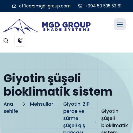
office@mgd-group.com
+994 50 535 53 61
Giyotin şüşəli
bioklimatik sistem
Ana
Məhsullar
Giyotin, ZIP
səhifə
pərdə və
Giyotin
sürmə
şüşəli
şüşəli qış
bioklimatik
bağçası
sistem