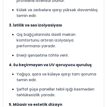
profillərlə istehsal olunur.
Külək və zərbələrə qarşı yüksək davamlılıq
təmin edir.
3. İstilik və səs izolyasiyası
Qış bağçalarında daxili məkan
komfortunu artıran izolyasiya
performansı yaradır.
Enerji qənaətinə töhfə verir.
4. Su keçirməyən və UV qoruyucu quruluş
Yağışa, qara və küləyə qarşı tam qoruma
təmin edir.
Şəffaf şüşə panellər təbii işığı kəsmədən
təhlükəsizlik yaradır.
5. Müasir və estetik dizayn