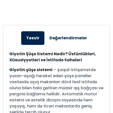
Təsvir
Değerlendirmeler
Giyotin Şüşə Sistemi Nədir? Üstünlükləri,
Xüsusiyyətləri və İstifadə Sahələri
Giyotin şüşə sistemi
– şaquli istiqamətdə
yuxarı-aşağı hərəkət edən şüşə panellər
vasitəsilə açıq məkanları dörd fəsil istifadə
oluna bilən hala gətirən müasir qış bağçası və
pergola bağlama həllidir. Avtomatik motor
sistemi və estetik dizaynı sayəsində həm
yaşayış, həm də ticari məkanlarda geniş
şəkildə tercih olunur.