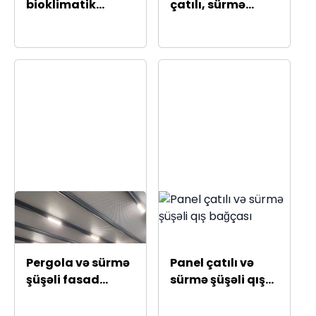
bioklimatik
çatılı, sürmə
perqola
şüşəli qış bağçası
Pergola və sürmə
Panel çatılı və
şüşəli fasad
sürmə şüşəli qış
panelli qış
bağçası
bağçası