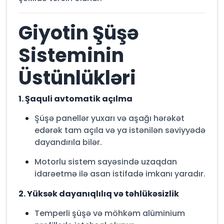
Giyotin Şüşə
Sisteminin
Üstünlükləri
1. Şaquli avtomatik açılma
Şüşə panellər yuxarı və aşağı hərəkət
edərək tam açıla və ya istənilən səviyyədə
dayandırıla bilər.
Motorlu sistem sayəsində uzaqdan
idarəetmə ilə asan istifadə imkanı yaradır.
2. Yüksək dayanıqlılıq və təhlükəsizlik
Temperli şüşə və möhkəm alüminium