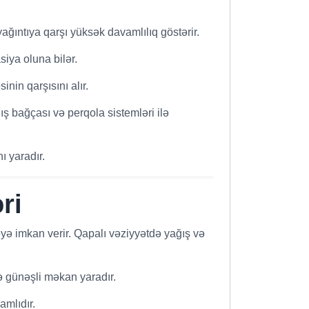
ğıntıya qarşı yüksək davamlılıq göstərir.
siya oluna bilər.
nin qarşısını alır.
ış bağçası və perqola sistemləri ilə
ı yaradır.
ri
əyə imkan verir. Qapalı vəziyyətdə yağış və
ə günəşli məkan yaradır.
amlıdır.