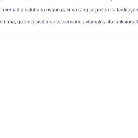
r memarlıq üslubuna uyğun gəlir və rəng seçimləri ilə fərdiləşdiri
dırma, qızdırıcı sistemlər və sensorlu avtomatika ilə funksionall