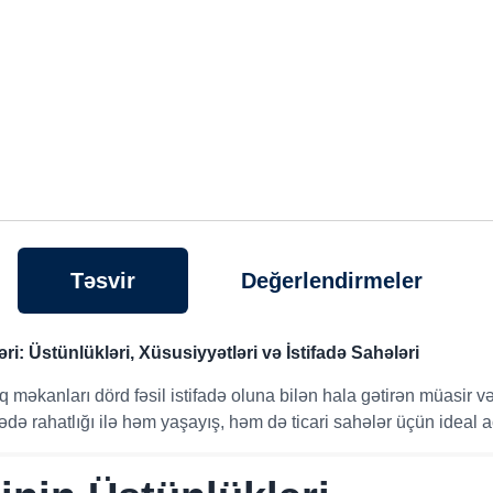
Təsvir
Değerlendirmeler
i: Üstünlükləri, Xüsusiyyətləri və İstifadə Sahələri
q məkanları dörd fəsil istifadə oluna bilən hala gətirən müasir və
dədə rahatlığı ilə həm yaşayış, həm də ticari sahələr üçün ideal a