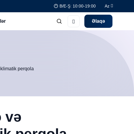
B/E-Ş: 10:00-19:00
Az
lər
Əlaqə
klimatik perqola
ə və
ik perqola