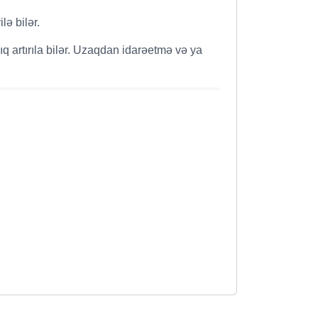
lə bilər.
ıq artırıla bilər. Uzaqdan idarəetmə və ya