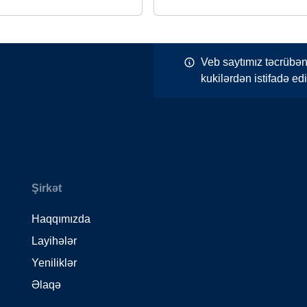
Veb saytımız təcrübən
kukilərdən istifadə edi
Şirkət
Haqqımızda
Layihələr
Yeniliklər
Əlaqə