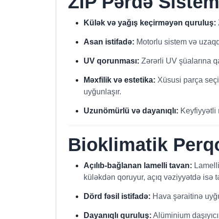
ZIP Pərdə Sistem
Külək və yağış keçirməyən quruluş:
Asan istifadə:
Motorlu sistem və uzaqda
UV qorunması:
Zərərli UV şüalarına qa
Məxfilik və estetika:
Xüsusi parça seçim
uyğunlaşır.
Uzunömürlü və dayanıqlı:
Keyfiyyətli 
Bioklimatik Perq
Açılıb-bağlanan lamelli tavan:
Lamelli
küləkdən qoruyur, açıq vəziyyətdə isə tə
Dörd fəsil istifadə:
Hava şəraitinə uyğu
Dayanıqlı quruluş:
Alüminium daşıyıcı p