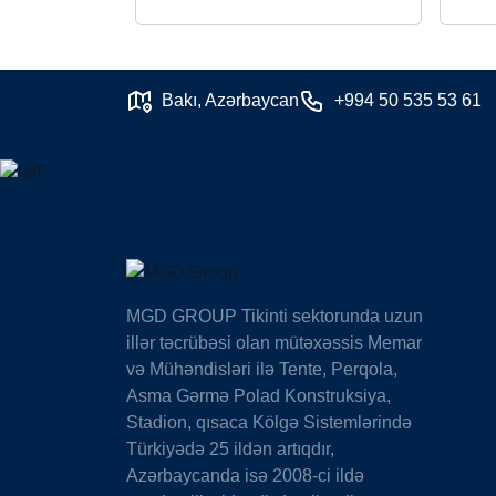
Bakı, Azərbaycan
+994 50 535 53 61
MGD GROUP Tikinti sektorunda uzun
illər təcrübəsi olan mütəxəssis Memar
və Mühəndisləri ilə Tente, Perqola,
Asma Gərmə Polad Konstruksiya,
Stadion, qısaca Kölgə Sistemlərində
Türkiyədə 25 ildən artıqdır,
Azərbaycanda isə 2008-ci ildə