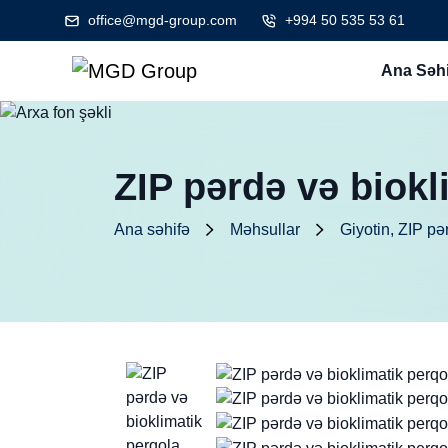
office@mgd-group.com
+994 50 535 53 61
Ana Səhi
ZIP pərdə və biokl
Ana səhifə
Məhsullar
Giyotin, ZIP pə