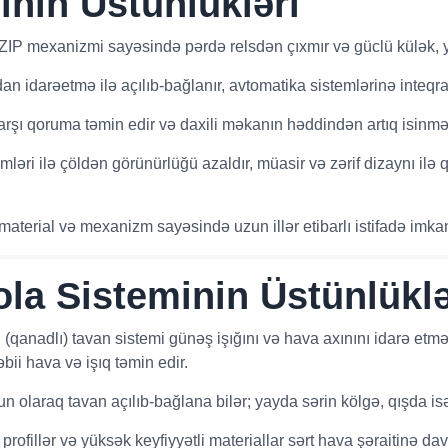
inin Üstünlükləri
ZIP mexanizmi sayəsində pərdə relsdən çıxmır və güclü külək, ya
n idarəetmə ilə açılıb-bağlanır, avtomatika sistemlərinə inteqra
rşı qoruma təmin edir və daxili məkanın həddindən artıq isinməsi
ləri ilə çöldən görünürlüğü azaldır, müasir və zərif dizaynı ilə q
material və mexanizm sayəsində uzun illər etibarlı istifadə imkan
ola Sisteminin Üstünlüklə
 (qanadlı) tavan sistemi günəş işığını və hava axınını idarə etm
bii hava və işıq təmin edir.
n olaraq tavan açılıb-bağlana bilər; yayda sərin kölgə, qışda is
rofillər və yüksək keyfiyyətli materiallar sərt hava şəraitinə dav