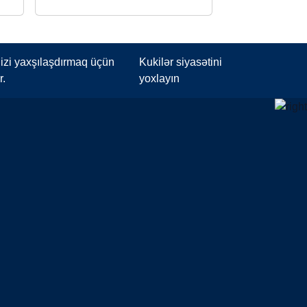
izi yaxşılaşdırmaq üçün
Kukilər siyasətini
r.
yoxlayın