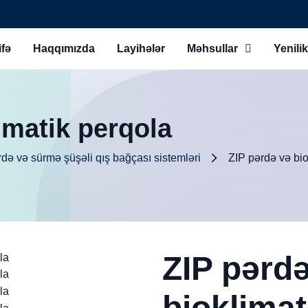
fə
Haqqımızda
Layihələr
Məhsullar
Yenilik
imatik perqola
rdə və sürmə şüşəli qış bağçası sistemləri
ZIP pərdə və bio
ZIP pərd
bioklimat