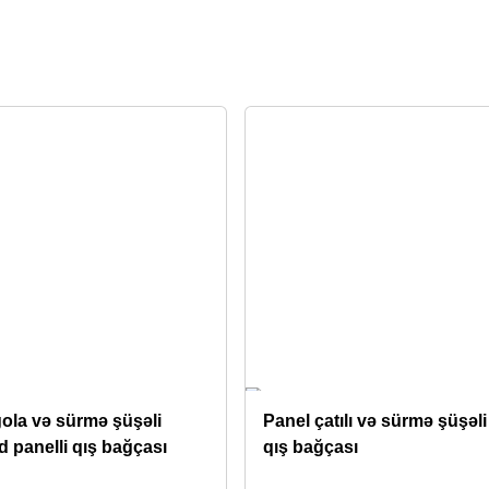
ola və sürmə şüşəli
Panel çatılı və sürmə şüşəli
d panelli qış bağçası
qış bağçası